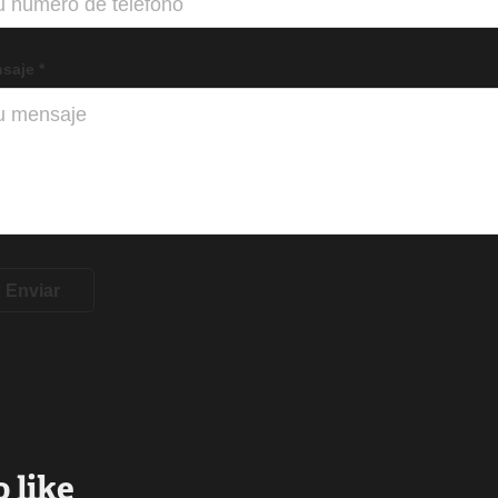
saje *
Enviar
 like