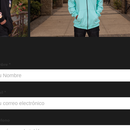
bre *
il *
éfono