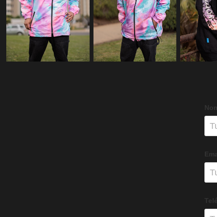
Nom
Ema
Tel